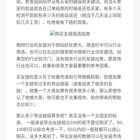
站，若发现网站中没有买家的链接和关键词，则当天卖
家的收益就会在订单结束的时候返还给买家，有多少天
检测不到就有多少天的收益返还（相当于几天没上班就
扣几天工资），杜绝偷偷下链的现象。
相同行业的友链对于网站好处更大，筛选栏中可以行业
筛选，也可以在右边的搜索框中搜索行业词关键词。如
果您的行业较冷门，没有相关行业的友链出售，那其他
行业也可以，权重和收录才是最重要的参考因素。
买友链的意义在于权重传递和引导蜘蛛抓取，但是如果
一个友链有过多的导出链接（或者说卖了很多的友
链），就像一个大哥如果有很多很多小弟，那么即使你
认了他做大哥，他可能也不太重视你，给你带来的帮助
也比较少。
那么多少导出链接算多呢？其实没有一个太固定的标
准， 一般来说导出友链超过100的就不建议购买了，50-
100的可以综合考虑一下，50以内的一般就都可以放心
购买，没多大差别了，导出友链的数据可以在友链市场