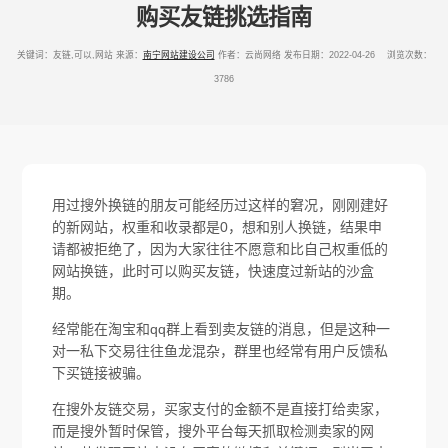
购买友链挑选指南
关键词：友链,可以,网站
来源：
南宁网站建设公司
作者：云尚网络
发布日期：2022-04-26 浏览次数：
3786
用过搜外换链的朋友可能经历过这样的窘况，刚刚建好
的新网站，权重和收录都是0，想和别人换链，结果申
请都被拒绝了，因为大家往往不愿意和比自己权重低的
网站换链，此时可以购买友链，快速度过新站的沙盒
期。
经常能在淘宝和qq群上看到卖友链的消息，但是这种一
对一私下交易往往鱼龙混杂，群里也经常有用户反馈私
下买链接被骗。
在搜外友链交易，买家支付的金额不是直接打给卖家，
而是搜外暂时保管，搜外平台每天抓取检测卖家的网