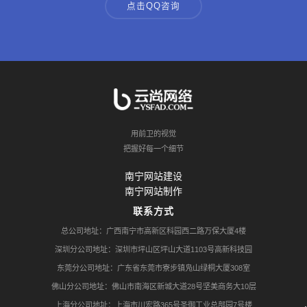
点击QQ咨询
用前卫的视觉
把握好每一个细节
南宁网站建设
南宁网站制作
联系方式
总公司地址：广西南宁市高新区科园西二路万保大厦4楼
深圳分公司地址：深圳市坪山区坪山大道1103号高新科技园
东莞分公司地址：广东省东莞市寮步镇凫山绿桐大厦308室
佛山分公司地址：佛山市南海区新城大道28号坚美商务大10层
上海分公司地址：上海市川宏路365号圣御工业总部园7号楼